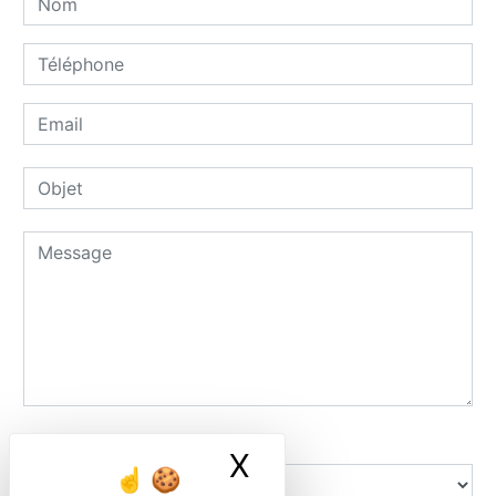
Combien font dix plus sept
X
Masquer le ban