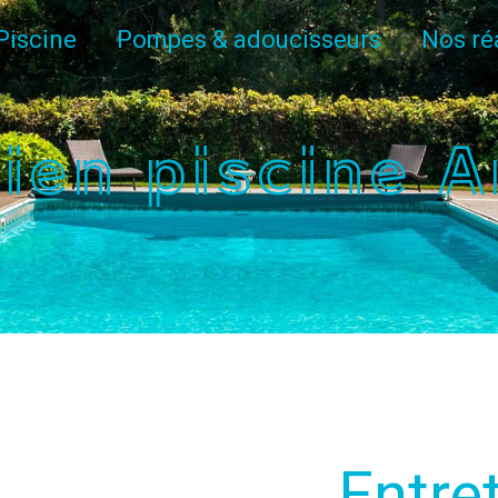
Piscine
Pompes & adoucisseurs
Nos ré
tien piscine A
Entre