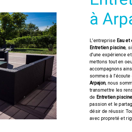
à Arp
L’entreprise
Eau et 
Entretien piscine
, s
d’une expérience et 
mettons tout en oeu
accompagnons ainsi
sommes à l’écoute 
Arpajon
, nous somm
transmettre les ren
de
Entretien piscin
passion et le parta
désir de réussir. To
avec propreté et rig