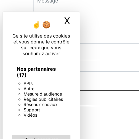
X
Masquer le ban
Ce site utilise des cookies
et vous donne le contrôle
sur ceux que vous
souhaitez activer
Combien font neuf plus huit
Nos partenaires
(17)
En cochant cette case, j'accepte les condi
APIs
Autre
Mesure d'audience
Régies publicitaires
Réseaux sociaux
Support
** Les données personnelles communiquées sont nécessaires aux 
Vidéos
d’effacement, de portabilité, de limitation, d’opposition, de re
vos données post-mortem. Vous pouvez exercer ces droits par v
de prise de contact puis pendant la durée de prescription léga