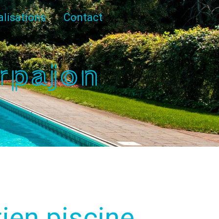
alisations
Contact
rpajon
tien piscine