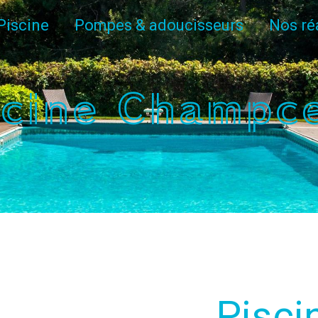
Piscine
Pompes & adoucisseurs
Nos ré
scine Champce
Pisci