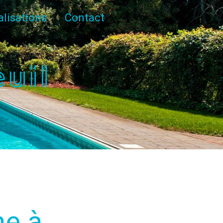
alisations
Contact
uil
ne à