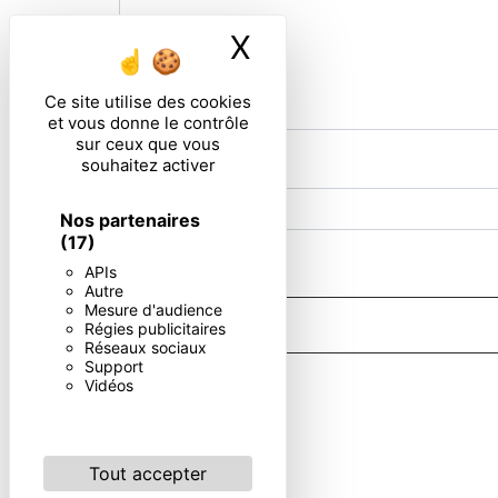
X
Masquer le ban
Ce site utilise des cookies
et vous donne le contrôle
sur ceux que vous
souhaitez activer
Combien font dix plus six
Nos partenaires
(17)
En cochant cette case, j'accepte les condi
APIs
Autre
Mesure d'audience
Régies publicitaires
Réseaux sociaux
Support
** Les données personnelles communiquées sont nécessaires aux 
Vidéos
d’effacement, de portabilité, de limitation, d’opposition, de re
vos données post-mortem. Vous pouvez exercer ces droits par v
de prise de contact puis pendant la durée de prescription léga
Tout accepter